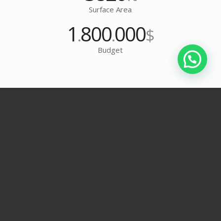
Surface Area
1
800
000
.
.
$
Budget